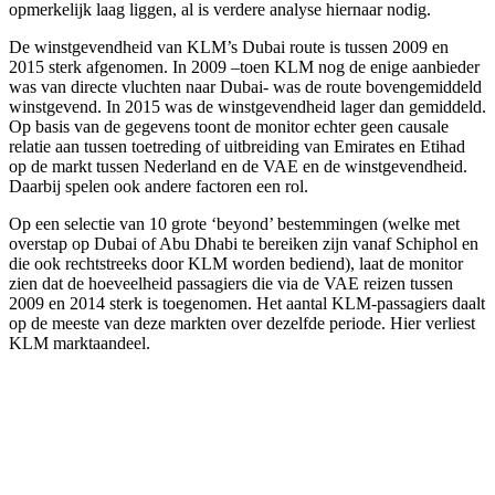
opmerkelijk laag liggen, al is verdere analyse hiernaar nodig.
De winstgevendheid van KLM’s Dubai route is tussen 2009 en
2015 sterk afgenomen. In 2009 –toen KLM nog de enige aanbieder
was van directe vluchten naar Dubai- was de route bovengemiddeld
winstgevend. In 2015 was de winstgevendheid lager dan gemiddeld.
Op basis van de gegevens toont de monitor echter geen causale
relatie aan tussen toetreding of uitbreiding van Emirates en Etihad
op de markt tussen Nederland en de VAE en de winstgevendheid.
Daarbij spelen ook andere factoren een rol.
Op een selectie van 10 grote ‘beyond’ bestemmingen (welke met
overstap op Dubai of Abu Dhabi te bereiken zijn vanaf Schiphol en
die ook rechtstreeks door KLM worden bediend), laat de monitor
zien dat de hoeveelheid passagiers die via de VAE reizen tussen
2009 en 2014 sterk is toegenomen. Het aantal KLM-passagiers daalt
op de meeste van deze markten over dezelfde periode. Hier verliest
KLM marktaandeel.