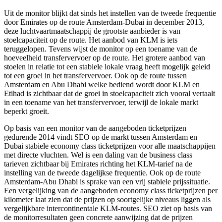
Uit de monitor blijkt dat sinds het instellen van de tweede frequentie
door Emirates op de route Amsterdam-Dubai in december 2013,
deze luchtvaartmaatschappij de grootste aanbieder is van
stoelcapaciteit op de route. Het aanbod van KLM is iets
teruggelopen. Tevens wijst de monitor op een toename van de
hoeveelheid transfervervoer op de route. Het grotere aanbod van
stoelen in relatie tot een stabiele lokale vraag heeft mogelijk geleid
tot een groei in het transfervervoer. Ook op de route tussen
Amsterdam en Abu Dhabi welke bediend wordt door KLM en
Etihad is zichtbaar dat de groei in stoelcapaciteit zich vooral vertaalt
in een toename van het transfervervoer, terwijl de lokale markt
beperkt groeit.
Op basis van een monitor van de aangeboden ticketprijzen
gedurende 2014 vindt SEO op de markt tussen Amsterdam en
Dubai stabiele economy class ticketprijzen voor alle maatschappijen
met directe vluchten. Wel is een daling van de business class
tarieven zichtbaar bij Emirates richting het KLM-tarief na de
instelling van de tweede dagelijkse frequentie. Ook op de route
Amsterdam-Abu Dhabi is sprake van een vrij stabiele prijssituatie.
Een vergelijking van de aangeboden economy class ticketprijzen per
kilometer laat zien dat de prijzen op soortgelijke niveaus liggen als
vergelijkbare intercontinentale KLM-routes. SEO ziet op basis van
de monitorresultaten geen concrete aanwijzing dat de prijzen