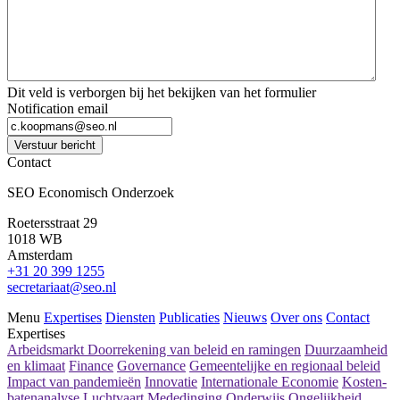
Dit veld is verborgen bij het bekijken van het formulier
Notification email
Verstuur bericht
Contact
SEO Economisch Onderzoek
Roetersstraat 29
1018 WB
Amsterdam
+31 20 399 1255
secretariaat@seo.nl
Menu
Expertises
Diensten
Publicaties
Nieuws
Over ons
Contact
Expertises
Arbeidsmarkt
Doorrekening van beleid en ramingen
Duurzaamheid
en klimaat
Finance
Governance
Gemeentelijke en regionaal beleid
Impact van pandemieën
Innovatie
Internationale Economie
Kosten-
batenanalyse
Luchtvaart
Mededinging
Onderwijs
Ongelijkheid