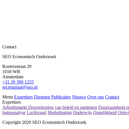
Contact
SEO nieuwsitems
SEO Economisch Onderzoek
Bas ter Weel biedt richtlijn over preventie aan staats
Roetersstraat 29
Lees meer
1018 WB
Amsterdam
+31 20 399 1255
secretariaat@seo.nl
Menu
Expertises
Diensten
Publicaties
Nieuws
Over ons
Contact
Expertises
Arbeidsmarkt
Doorrekening van beleid en ramingen
Duurzaamheid en
batenanalyse
Luchtvaart
Mededinging
Onderwijs
Ongelijkheid
Ontwi
Copyright 2020 SEO Economisch Onderzoek.