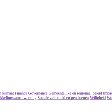
secretaris VWS aan
 klimaat
Finance
Governance
Gemeentelijke en regionaal beleid
Impac
kkelingssamenwerking
Sociale zekerheid en pensioenen
Veiligheid
Wo