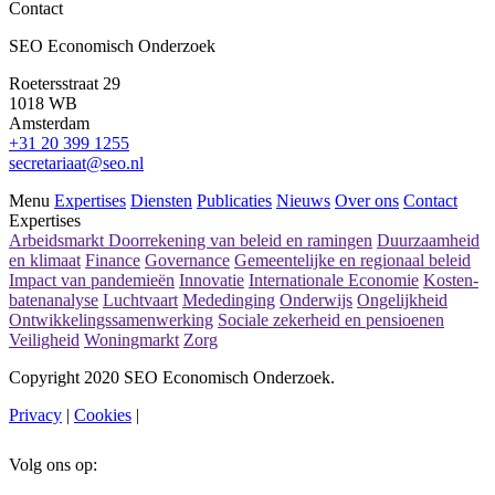
Contact
SEO Economisch Onderzoek
Roetersstraat 29
1018 WB
Amsterdam
+31 20 399 1255
secretariaat@seo.nl
Menu
Expertises
Diensten
Publicaties
Nieuws
Over ons
Contact
Expertises
Arbeidsmarkt
Doorrekening van beleid en ramingen
Duurzaamheid
en klimaat
Finance
Governance
Gemeentelijke en regionaal beleid
Impact van pandemieën
Innovatie
Internationale Economie
Kosten-
batenanalyse
Luchtvaart
Mededinging
Onderwijs
Ongelijkheid
Ontwikkelingssamenwerking
Sociale zekerheid en pensioenen
Veiligheid
Woningmarkt
Zorg
Copyright 2020 SEO Economisch Onderzoek.
Privacy
|
Cookies
|
Volg ons op: