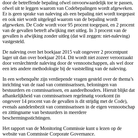
door de betreffende bepaling ofwel onvoorwaardelijk toe te passen,
ofwel uit te leggen waarom van Codebepalingen wordt afgeweken.
Er is geen sprake van naleving als een bepaling niet wordt toegepast
en ook niet wordt uitgelegd waarom van de bepaling wordt
afgeweken. De Code wordt voor 95 procent toegepast, en 2 procent
van de gevallen betreft afwijking met uitleg. In 3 procent van de
gevallen is afwijking zonder uitleg (dat wil zeggen: niet-naleving)
vastgesteld.
De naleving over het boekjaar 2015 valt ongeveer 2 procentpunt
lager uit dan over boekjaar 2014. Dit wordt niet zozeer veroorzaakt
door verslechterde naleving door de vennootschappen, als wel door
een iets andere methodologie bij de vaststelling van de naleving.
In een webenquête zijn verdiepende vragen gesteld over de thema’s
inrichting van de raad van commissarissen, beloningen van
bestuurders en commissarissen, en aandeelhouders. Hieruit blijkt dat
afhankelijkheid van commissarissen regelmatig voorkomt (in
ongeveer 14 procent van de gevallen is dit strijdig met de Code),
evenals aandelenbezit van commissarissen in de eigen vennootschap
en zittingname van bestuurders in meerdere
beschermingsstichtingen.
Het rapport van de Monitoring Commissie kunt u lezen op de
website van
Commissie Corporate Governance.