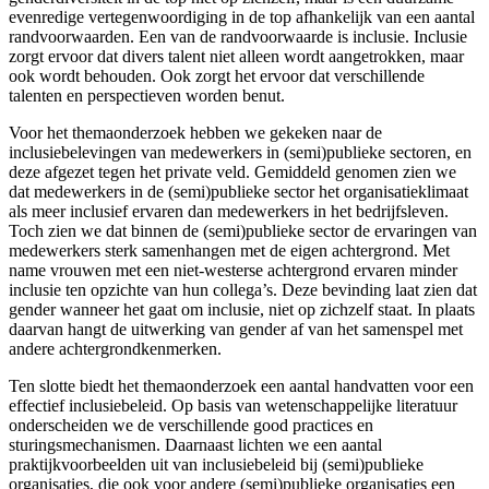
evenredige vertegenwoordiging in de top afhankelijk van een aantal
randvoorwaarden. Een van de randvoorwaarde is inclusie. Inclusie
zorgt ervoor dat divers talent niet alleen wordt aangetrokken, maar
ook wordt behouden. Ook zorgt het ervoor dat verschillende
talenten en perspectieven worden benut.
Voor het themaonderzoek hebben we gekeken naar de
inclusiebelevingen van medewerkers in (semi)publieke sectoren, en
deze afgezet tegen het private veld. Gemiddeld genomen zien we
dat medewerkers in de (semi)publieke sector het organisatieklimaat
als meer inclusief ervaren dan medewerkers in het bedrijfsleven.
Toch zien we dat binnen de (semi)publieke sector de ervaringen van
medewerkers sterk samenhangen met de eigen achtergrond. Met
name vrouwen met een niet-westerse achtergrond ervaren minder
inclusie ten opzichte van hun collega’s. Deze bevinding laat zien dat
gender wanneer het gaat om inclusie, niet op zichzelf staat. In plaats
daarvan hangt de uitwerking van gender af van het samenspel met
andere achtergrondkenmerken.
Ten slotte biedt het themaonderzoek een aantal handvatten voor een
effectief inclusiebeleid. Op basis van wetenschappelijke literatuur
onderscheiden we de verschillende good practices en
sturingsmechanismen. Daarnaast lichten we een aantal
praktijkvoorbeelden uit van inclusiebeleid bij (semi)publieke
organisaties, die ook voor andere (semi)publieke organisaties een