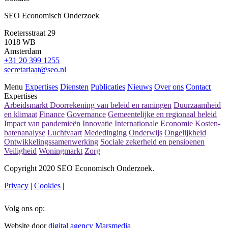
SEO Economisch Onderzoek
Roetersstraat 29
1018 WB
Amsterdam
+31 20 399 1255
secretariaat@seo.nl
Menu
Expertises
Diensten
Publicaties
Nieuws
Over ons
Contact
Expertises
Arbeidsmarkt
Doorrekening van beleid en ramingen
Duurzaamheid
en klimaat
Finance
Governance
Gemeentelijke en regionaal beleid
Impact van pandemieën
Innovatie
Internationale Economie
Kosten-
batenanalyse
Luchtvaart
Mededinging
Onderwijs
Ongelijkheid
Ontwikkelingssamenwerking
Sociale zekerheid en pensioenen
Veiligheid
Woningmarkt
Zorg
Copyright 2020 SEO Economisch Onderzoek.
Privacy
|
Cookies
|
Volg ons op:
Website door
digital agency Marsmedia