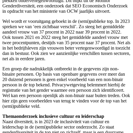
plekken ondervertegenwoordigd. Dit blijkt uit de Monitor
Genderdiversiteit, een onderzoek dat SEO Economisch Onderzoek
in opdracht van het ministerie van OCW jaarlijks uitvoert.
Wel wordt er vooruitgang geboekt in de (semi)publieke top. In 2023
spreken we van ‘een zichtbaar verschil’. Zo steeg het gemiddelde
aandeel vrouw van 37 procent in 2022 naar 39 procent in 2022.
Ook tussen 2021 en 2022 steeg het gemiddelde aandeel vrouw met
twee procentpunten, destijds van 35 procent naar 37 procent. Net als
in het bedrijfsleven zijn vrouwen beter vertegenwoordigd in toezicht
dan in bestuur. Ook zien we aanzienlijke verschillen tussen sectoren,
net als in eerdere jaren.
Een groep die nadrukkelijk ontbreekt in de gegevens zijn non-
binaire personen. Op basis van openbare gegevens over meer dan
20 duizend personen is geen enkel voorbeeld van een non-binair
persoon in de top bekend. Privacywetgeving belemmert hierbij de
registratie van het gender waarmee een persoon zich identificeert.
Wel kan een persoon openlijk als non-binair naar buiten treden. Ook
hier zijn geen voorbeelden van terug te vinden voor de top van het
(semi)publieke veld.
Themaonderzoek inclusieve cultuur en leiderschap
Naast diversiteit, is in 2023 de inclusiviteit van cultuur en
leiderschap in de (semi)publieke sector onderzocht. Zo staat
genderdiversiteit in de top niet op zichzelf, maar is een duurzame